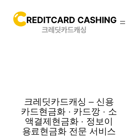
콘
텐
츠
로
바
로
가
기
크레딧카드캐싱 – 신용
카드현금화 · 카드깡 · 소
액결제현금화 · 정보이
용료현금화 전문 서비스