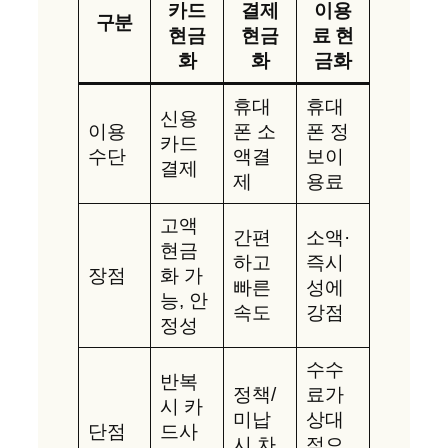
카드
결제
이용
구분
현금
현금
료 현
화
화
금화
휴대
휴대
신용
이용
폰 소
폰 정
카드
수단
액결
보이
결제
제
용료
고액
간편
소액·
현금
하고
즉시
장점
화 가
빠른
성에
능, 안
속도
강점
정성
수수
반복
정책/
료가
시 카
미납
상대
단점
드사
시 차
적으